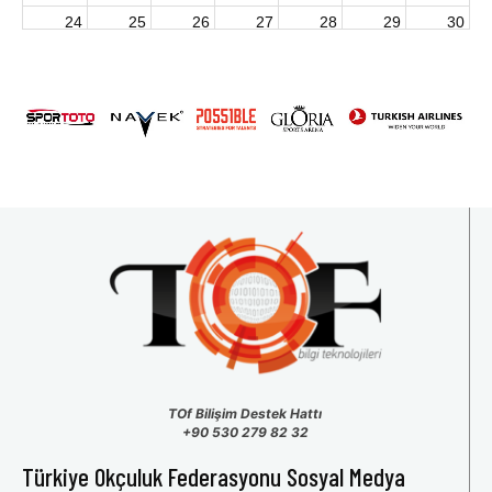
24
25
26
27
28
29
30
2026 U15 & U13 Açık Hava Türkiye Şampiyonası
31
1
2
3
4
5
6
TOf Bilişim Destek Hattı
+90 530 279 82 32
Türkiye Okçuluk Federasyonu Sosyal Medya