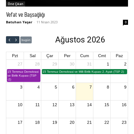
Öne Çıkan
Vefat ve Başsağlığı
Batuhan Yaşar
-
11 Nisan 2023
0
Ağustos 2026
bugün
Pzt
Sal
Çar
Per
Cum
Cmt
Paz
27
28
29
30
31
1
2
15 Temmuz Demokrasi
15 Temmuz Demokrasi ve Milli Birlik Kupası 2. Ayak (TSP 2)
ve Birlik Kupası (TSP
-2)
3
4
5
6
7
8
9
10
11
12
13
14
15
16
17
18
19
20
21
22
23