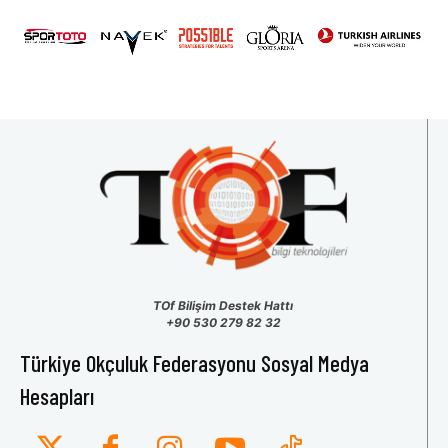
31
1
2
3
4
5
6
TOf Bilişim Destek Hattı
+90 530 279 82 32
Türkiye Okçuluk Federasyonu Sosyal Medya
Hesapları