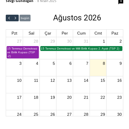
Sevgi Gündoğan
-
8 Nisan 2025
0
Ağustos 2026
bugün
Pzt
Sal
Çar
Per
Cum
Cmt
Paz
27
28
29
30
31
1
2
15 Temmuz Demokrasi
15 Temmuz Demokrasi ve Milli Birlik Kupası 2. Ayak (TSP 2)
ve Birlik Kupası (TSP
-2)
3
4
5
6
7
8
9
10
11
12
13
14
15
16
17
18
19
20
21
22
23
24
25
26
27
28
29
30
2026 U15 & U13 Açık Hava Türkiye Şampiyonası