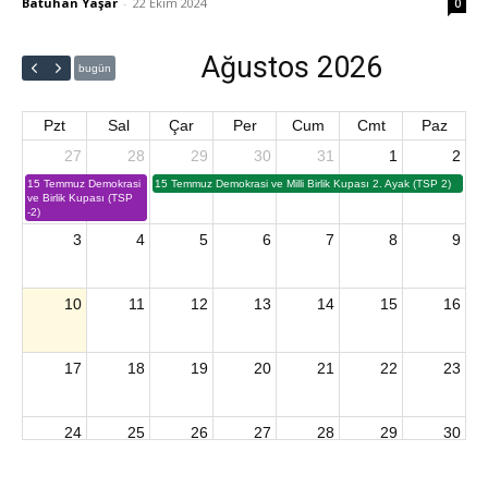
Batuhan Yaşar
-
22 Ekim 2024
0
Ağustos 2026
bugün
Pzt
Sal
Çar
Per
Cum
Cmt
Paz
27
28
29
30
31
1
2
15 Temmuz Demokrasi
15 Temmuz Demokrasi ve Milli Birlik Kupası 2. Ayak (TSP 2)
ve Birlik Kupası (TSP
-2)
3
4
5
6
7
8
9
10
11
12
13
14
15
16
17
18
19
20
21
22
23
24
25
26
27
28
29
30
2026 U15 & U13 Açık Hava Türkiye Şampiyonası