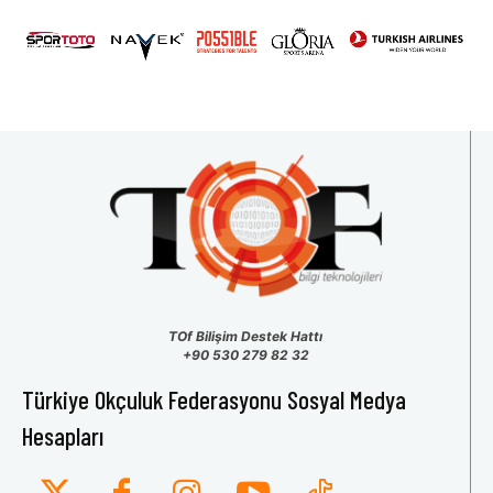
31
1
2
3
4
5
6
TOf Bilişim Destek Hattı
+90 530 279 82 32
Türkiye Okçuluk Federasyonu Sosyal Medya
Hesapları