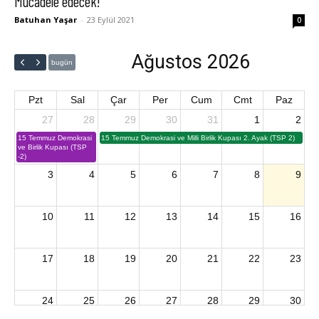
Mücadele edecek!
Batuhan Yaşar
-
23 Eylül 2021
0
Ağustos 2026
bugün
Pzt
Sal
Çar
Per
Cum
Cmt
Paz
27
28
29
30
31
1
2
15 Temmuz Demokrasi
15 Temmuz Demokrasi ve Milli Birlik Kupası 2. Ayak (TSP 2)
ve Birlik Kupası (TSP
-2)
3
4
5
6
7
8
9
10
11
12
13
14
15
16
17
18
19
20
21
22
23
24
25
26
27
28
29
30
2026 U15 & U13 Açık Hava Türkiye Şampiyonası