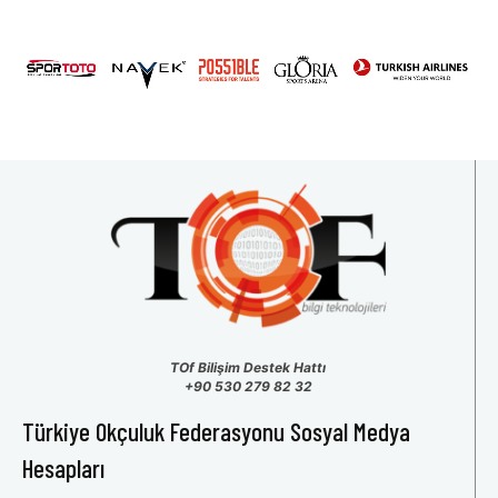
31
1
2
3
4
5
6
TOf Bilişim Destek Hattı
+90 530 279 82 32
Türkiye Okçuluk Federasyonu Sosyal Medya
Hesapları