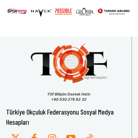
31
1
2
3
4
5
6
TOf Bilişim Destek Hattı
+90 530 279 82 32
Türkiye Okçuluk Federasyonu Sosyal Medya
Hesapları