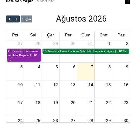
Batuhan Yaşar
-
5 Mart 2023
0
Ağustos 2026
bugün
Pzt
Sal
Çar
Per
Cum
Cmt
Paz
27
28
29
30
31
1
2
15 Temmuz Demokrasi
15 Temmuz Demokrasi ve Milli Birlik Kupası 2. Ayak (TSP 2)
ve Birlik Kupası (TSP
-2)
3
4
5
6
7
8
9
10
11
12
13
14
15
16
17
18
19
20
21
22
23
24
25
26
27
28
29
30
2026 U15 & U13 Açık Hava Türkiye Şampiyonası