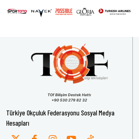
31
1
2
3
4
5
6
TOf Bilişim Destek Hattı
+90 530 279 82 32
Türkiye Okçuluk Federasyonu Sosyal Medya
Hesapları