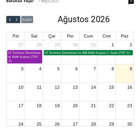
Batuhan Yaşar
-
7 Mayıs 2022
0
Ağustos 2026
bugün
Pzt
Sal
Çar
Per
Cum
Cmt
Paz
27
28
29
30
31
1
2
15 Temmuz Demokrasi
15 Temmuz Demokrasi ve Milli Birlik Kupası 2. Ayak (TSP 2)
ve Birlik Kupası (TSP
-2)
3
4
5
6
7
8
9
10
11
12
13
14
15
16
17
18
19
20
21
22
23
24
25
26
27
28
29
30
2026 U15 & U13 Açık Hava Türkiye Şampiyonası