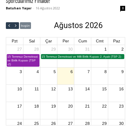
Sporcularımız Finalde!
Batuhan Yaşar
-
16 Ağustos 2022
0
Ağustos 2026
bugün
Pzt
Sal
Çar
Per
Cum
Cmt
Paz
27
28
29
30
31
1
2
15 Temmuz Demokrasi
15 Temmuz Demokrasi ve Milli Birlik Kupası 2. Ayak (TSP 2)
ve Birlik Kupası (TSP
-2)
3
4
5
6
7
8
9
10
11
12
13
14
15
16
17
18
19
20
21
22
23
24
25
26
27
28
29
30
2026 U15 & U13 Açık Hava Türkiye Şampiyonası