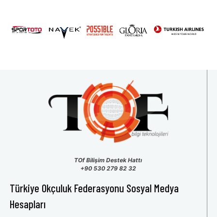
31
1
2
3
4
5
6
TOf Bilişim Destek Hattı
+90 530 279 82 32
Türkiye Okçuluk Federasyonu Sosyal Medya
Hesapları