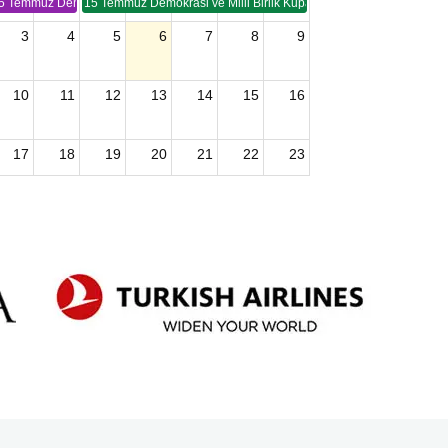
5 Temmuz Demokrasi ve Birlik Kupası (TSP -2)
15 Temmuz Demokrasi ve Milli Birlik Kupası 2. Ayak (TSP 2)
3
4
5
6
7
8
9
10
11
12
13
14
15
16
17
18
19
20
21
22
23
24
25
26
27
28
29
30
2026 U15 & U13 Açık Hava Türkiye Şampiyonası
31
1
2
3
4
5
6