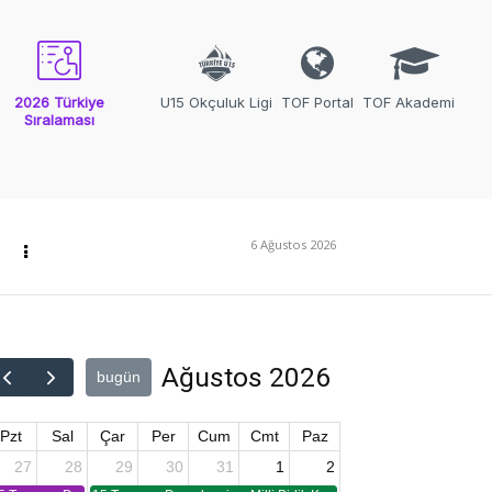
2026 Türkiye
U15 Okçuluk Ligi
TOF Portal
TOF Akademi
Sıralaması
6 Ağustos 2026
Ağustos 2026
bugün
Pzt
Sal
Çar
Per
Cum
Cmt
Paz
27
28
29
30
31
1
2