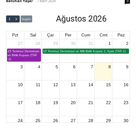
Batuhan Yaşar
-
7 Mart 2024
0
Ağustos 2026
bugün
Pzt
Sal
Çar
Per
Cum
Cmt
Paz
27
28
29
30
31
1
2
15 Temmuz Demokrasi
15 Temmuz Demokrasi ve Milli Birlik Kupası 2. Ayak (TSP 2)
ve Birlik Kupası (TSP
-2)
3
4
5
6
7
8
9
10
11
12
13
14
15
16
17
18
19
20
21
22
23
24
25
26
27
28
29
30
2026 U15 & U13 Açık Hava Türkiye Şampiyonası