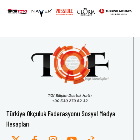
31
1
2
3
4
5
6
TOf Bilişim Destek Hattı
+90 530 279 82 32
Türkiye Okçuluk Federasyonu Sosyal Medya
Hesapları