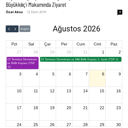
Büyükkılıç’ı Makamında Ziyaret
Özal Aksu
-
12 Ekim 2019
0
Ağustos 2026
bugün
Pzt
Sal
Çar
Per
Cum
Cmt
Paz
27
28
29
30
31
1
2
15 Temmuz Demokrasi
15 Temmuz Demokrasi ve Milli Birlik Kupası 2. Ayak (TSP 2)
ve Birlik Kupası (TSP
-2)
3
4
5
6
7
8
9
10
11
12
13
14
15
16
17
18
19
20
21
22
23
24
25
26
27
28
29
30