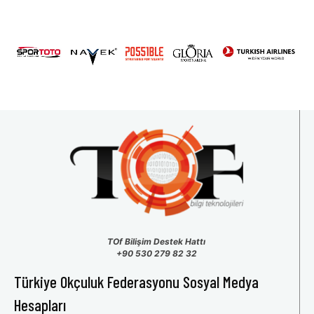
2026 U15 & U13 Açık Hava Türkiye Şampiyonası
31
1
2
3
4
5
6
TOf Bilişim Destek Hattı
+90 530 279 82 32
Türkiye Okçuluk Federasyonu Sosyal Medya
Hesapları