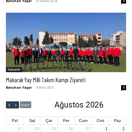
Batuhan Yaşar
-
20 Aralık 2024
0
Haberler
Makaralı Yay Milli Takım Kampı Ziyareti
Batuhan Yaşar
-
4 Mart 2021
0
Ağustos 2026
bugün
Pzt
Sal
Çar
Per
Cum
Cmt
Paz
27
28
29
30
31
1
2