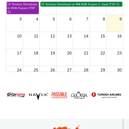
15 Temmuz Demokrasi
15 Temmuz Demokrasi ve Milli Birlik Kupası 2. Ayak (TSP 2)
ve Birlik Kupası (TSP
-2)
3
4
5
6
7
8
9
10
11
12
13
14
15
16
17
18
19
20
21
22
23
24
25
26
27
28
29
30
2026 U15 & U13 Açık Hava Türkiye Şampiyonası
31
1
2
3
4
5
6