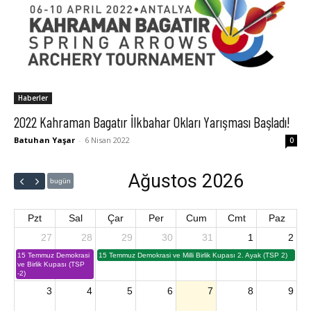
Haberler
2022 Kahraman Bagatır İlkbahar Okları Yarışması Başladı!
Batuhan Yaşar
-
6 Nisan 2022
0
Ağustos 2026
bugün
Pzt
Sal
Çar
Per
Cum
Cmt
Paz
27
28
29
30
31
1
2
15 Temmuz Demokrasi
15 Temmuz Demokrasi ve Milli Birlik Kupası 2. Ayak (TSP 2)
ve Birlik Kupası (TSP
-2)
3
4
5
6
7
8
9