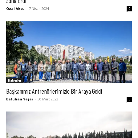
Sona Erdi
Özal Aksu
-
7 Nisan 2024
0
Haberler
Başkanımız Antrenörlerimizle Bir Araya Geldi
Batuhan Yaşar
-
30 Mart 2023
0