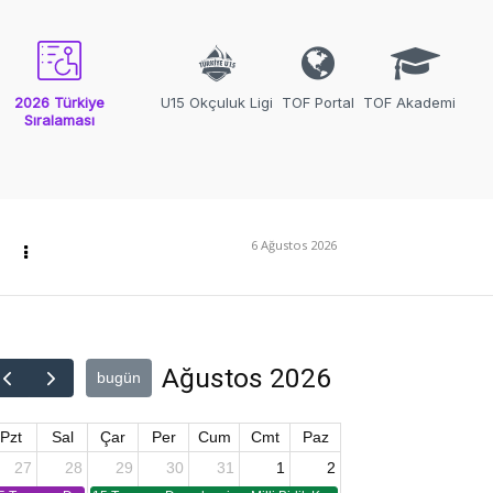
2026 Türkiye
U15 Okçuluk Ligi
TOF Portal
TOF Akademi
Sıralaması
6 Ağustos 2026
Ağustos 2026
bugün
Pzt
Sal
Çar
Per
Cum
Cmt
Paz
27
28
29
30
31
1
2