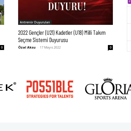
1
Antrenör Duyuruları
2022 Gençler (U21) Kadetler (U18) Milli Takım
Seçme Sistemi Duyurusu
Özal Aksu
-
17 Mayıs 2022
0
0