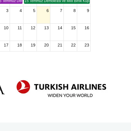
5 Temmuz Demokrasi ve Birlik Kupası (TSP -2)
15 Temmuz Demokrasi ve Milli Birlik Kupası 2. Ayak (TSP 2)
3
4
5
6
7
8
9
10
11
12
13
14
15
16
17
18
19
20
21
22
23
24
25
26
27
28
29
30
2026 U15 & U13 Açık Hava Türkiye Şampiyonası
31
1
2
3
4
5
6