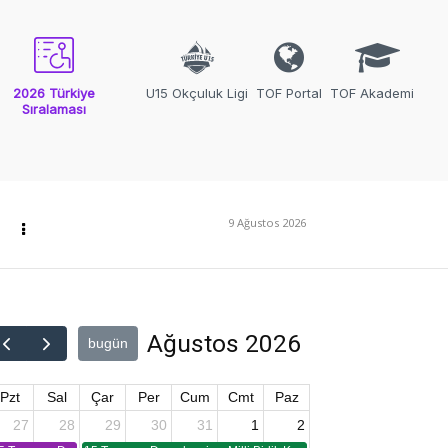
2026 Türkiye
U15 Okçuluk Ligi
TOF Portal
TOF Akademi
Sıralaması
9 Ağustos 2026
Ağustos 2026
bugün
Pzt
Sal
Çar
Per
Cum
Cmt
Paz
27
28
29
30
31
1
2