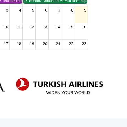
5 Temmuz Demokrasi ve Birlik Kupası (TSP -2)
15 Temmuz Demokrasi ve Milli Birlik Kupası 2. Ayak (TSP 2)
3
4
5
6
7
8
9
10
11
12
13
14
15
16
17
18
19
20
21
22
23
24
25
26
27
28
29
30
2026 U15 & U13 Açık Hava Türkiye Şampiyonası
31
1
2
3
4
5
6