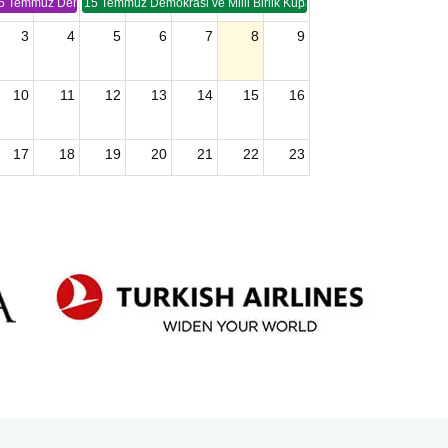
5 Temmuz Demokrasi ve Birlik Kupası (TSP -2)
15 Temmuz Demokrasi ve Milli Birlik Kupası 2. Ayak (TSP 2)
3
4
5
6
7
8
9
10
11
12
13
14
15
16
17
18
19
20
21
22
23
24
25
26
27
28
29
30
2026 U15 & U13 Açık Hava Türkiye Şampiyonası
31
1
2
3
4
5
6