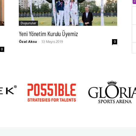
1
Duyurular
Yeni Yönetim Kurulu Üyemiz
Özal Aksu
-
13 Mayıs 2019
0
0