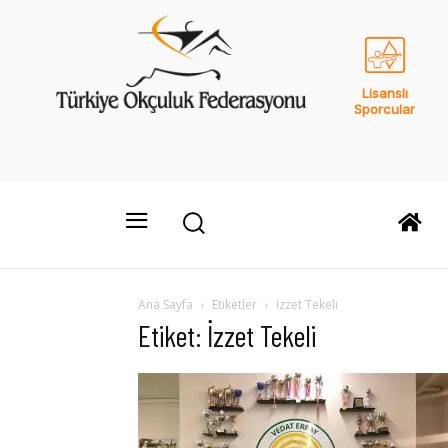
Lisanslı
Sporcular
Ana Sayfa
Etiketler
İzzet Tekeli
Etiket: İzzet Tekeli