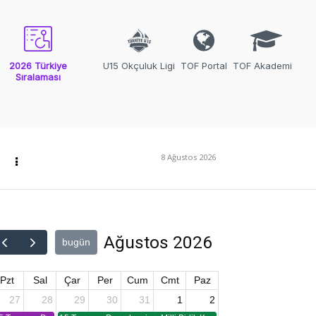
2026 Türkiye
U15 Okçuluk Ligi
TOF Portal
TOF Akademi
Sıralaması
8 Ağustos 2026
Ağustos 2026
bugün
Pzt
Sal
Çar
Per
Cum
Cmt
Paz
27
28
29
30
31
1
2