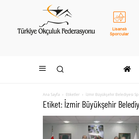
Lisanslı
Sporcular
Ana Sayfa
Etiketler
İzmir Büyükşehir Belediyesi S
Etiket: İzmir Büyükşehir Beledi