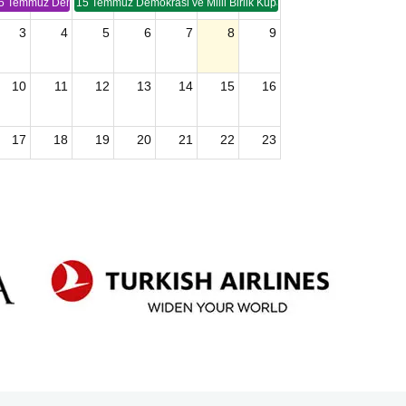
5 Temmuz Demokrasi ve Birlik Kupası (TSP -2)
15 Temmuz Demokrasi ve Milli Birlik Kupası 2. Ayak (TSP 2)
3
4
5
6
7
8
9
10
11
12
13
14
15
16
17
18
19
20
21
22
23
24
25
26
27
28
29
30
2026 U15 & U13 Açık Hava Türkiye Şampiyonası
31
1
2
3
4
5
6