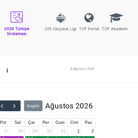
2026 Türkiye
U15 Okçuluk Ligi
TOF Portal
TOF Akademi
Sıralaması
8 Ağustos 2026
Ağustos 2026
bugün
Pzt
Sal
Çar
Per
Cum
Cmt
Paz
27
28
29
30
31
1
2