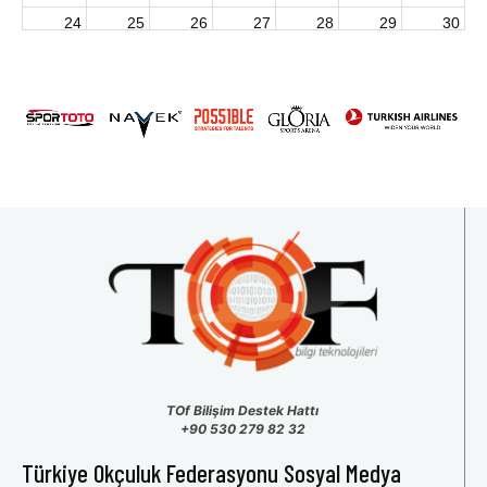
24
25
26
27
28
29
30
2026 U15 & U13 Açık Hava Türkiye Şampiyonası
31
1
2
3
4
5
6
TOf Bilişim Destek Hattı
+90 530 279 82 32
Türkiye Okçuluk Federasyonu Sosyal Medya