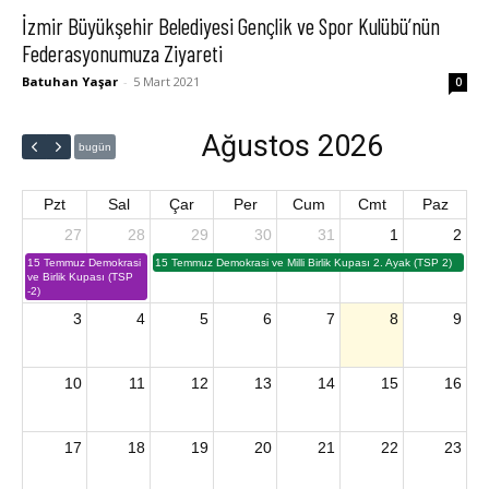
İzmir Büyükşehir Belediyesi Gençlik ve Spor Kulübü’nün
Federasyonumuza Ziyareti
Batuhan Yaşar
-
5 Mart 2021
0
Ağustos 2026
bugün
Pzt
Sal
Çar
Per
Cum
Cmt
Paz
27
28
29
30
31
1
2
15 Temmuz Demokrasi
15 Temmuz Demokrasi ve Milli Birlik Kupası 2. Ayak (TSP 2)
ve Birlik Kupası (TSP
-2)
3
4
5
6
7
8
9
10
11
12
13
14
15
16
17
18
19
20
21
22
23