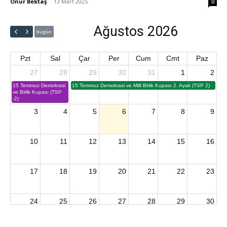
Onur Bektaş
-
13 Mart 2025
0
Ağustos 2026
bugün
Pzt
Sal
Çar
Per
Cum
Cmt
Paz
27
28
29
30
31
1
2
15 Temmuz Demokrasi
15 Temmuz Demokrasi ve Milli Birlik Kupası 2. Ayak (TSP 2)
ve Birlik Kupası (TSP
-2)
3
4
5
6
7
8
9
10
11
12
13
14
15
16
17
18
19
20
21
22
23
24
25
26
27
28
29
30
2026 U15 & U13 Açık Hava Türkiye Şampiyonası