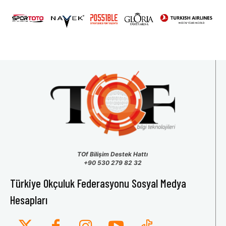
31
1
2
3
4
5
6
TOf Bilişim Destek Hattı
+90 530 279 82 32
Türkiye Okçuluk Federasyonu Sosyal Medya
Hesapları