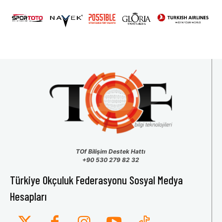
31
1
2
3
4
5
6
TOf Bilişim Destek Hattı
+90 530 279 82 32
Türkiye Okçuluk Federasyonu Sosyal Medya
Hesapları