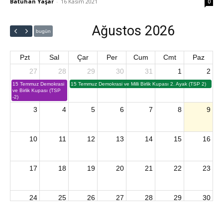
Batuhan Yaşar
-
16 Kasım 2021
0
Ağustos 2026
bugün
Pzt
Sal
Çar
Per
Cum
Cmt
Paz
27
28
29
30
31
1
2
15 Temmuz Demokrasi
15 Temmuz Demokrasi ve Milli Birlik Kupası 2. Ayak (TSP 2)
ve Birlik Kupası (TSP
-2)
3
4
5
6
7
8
9
10
11
12
13
14
15
16
17
18
19
20
21
22
23
24
25
26
27
28
29
30
2026 U15 & U13 Açık Hava Türkiye Şampiyonası