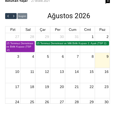
Batuhan Yaşar
-
27 Aralık 2021
0
Ağustos 2026
bugün
Pzt
Sal
Çar
Per
Cum
Cmt
Paz
27
28
29
30
31
1
2
15 Temmuz Demokrasi
15 Temmuz Demokrasi ve Milli Birlik Kupası 2. Ayak (TSP 2)
ve Birlik Kupası (TSP
-2)
3
4
5
6
7
8
9
10
11
12
13
14
15
16
17
18
19
20
21
22
23
24
25
26
27
28
29
30
2026 U15 & U13 Açık Hava Türkiye Şampiyonası