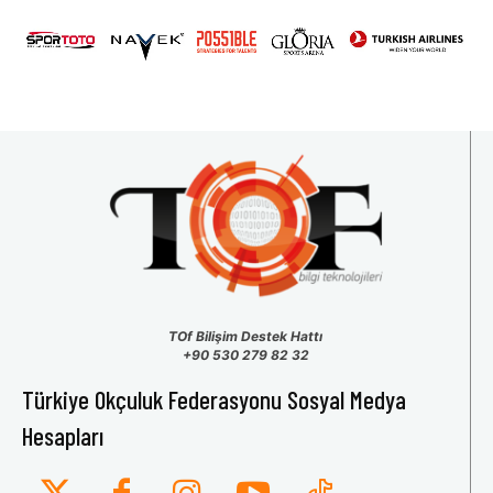
31
1
2
3
4
5
6
TOf Bilişim Destek Hattı
+90 530 279 82 32
Türkiye Okçuluk Federasyonu Sosyal Medya
Hesapları