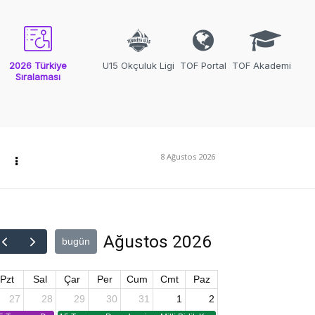
2026 Türkiye
U15 Okçuluk Ligi
TOF Portal
TOF Akademi
Sıralaması
8 Ağustos 2026
Ağustos 2026
bugün
Pzt
Sal
Çar
Per
Cum
Cmt
Paz
27
28
29
30
31
1
2