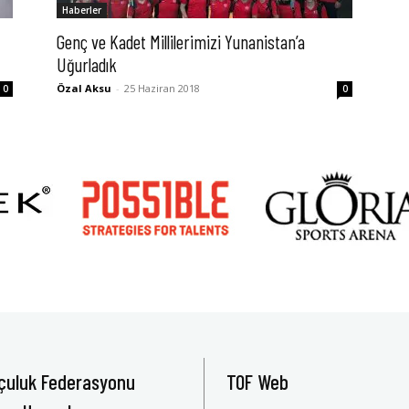
Haberler
Genç ve Kadet Millilerimizi Yunanistan’a
Uğurladık
Özal Aksu
-
25 Haziran 2018
0
0
çuluk Federasyonu
TOF Web