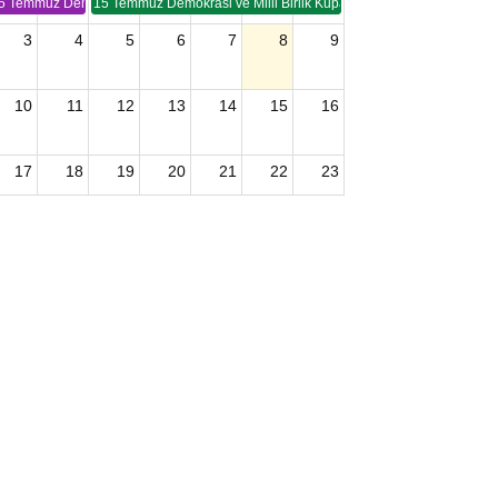
5 Temmuz Demokrasi ve Birlik Kupası (TSP -2)
15 Temmuz Demokrasi ve Milli Birlik Kupası 2. Ayak (TSP 2)
3
4
5
6
7
8
9
10
11
12
13
14
15
16
17
18
19
20
21
22
23
24
25
26
27
28
29
30
2026 U15 & U13 Açık Hava Türkiye Şampiyonası
31
1
2
3
4
5
6