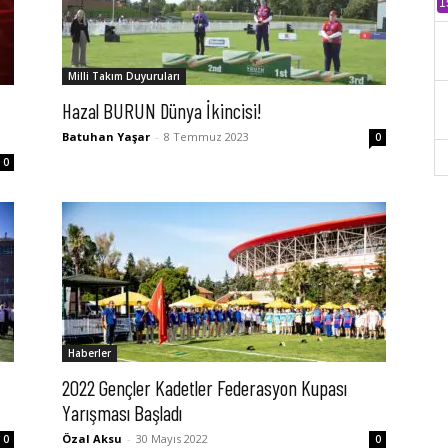
1
Milli Takım Duyuruları
Hazal BURUN Dünya İkincisi!
Batuhan Yaşar
-
8 Temmuz 2023
0
0
Haberler
2022 Gençler Kadetler Federasyon Kupası
Yarışması Başladı
Özal Aksu
-
30 Mayıs 2022
0
0