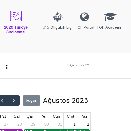
2026 Türkiye
U15 Okçuluk Ligi
TOF Portal
TOF Akademi
Sıralaması
8 Ağustos 2026
Ağustos 2026
bugün
Pzt
Sal
Çar
Per
Cum
Cmt
Paz
27
28
29
30
31
1
2