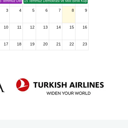
5 Temmuz Demokrasi ve Birlik Kupası (TSP -2)
15 Temmuz Demokrasi ve Milli Birlik Kupası 2. Ayak (TSP 2)
3
4
5
6
7
8
9
10
11
12
13
14
15
16
17
18
19
20
21
22
23
24
25
26
27
28
29
30
2026 U15 & U13 Açık Hava Türkiye Şampiyonası
31
1
2
3
4
5
6