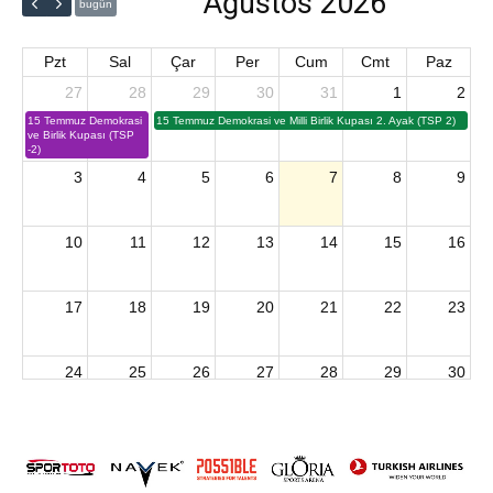
Ağustos 2026
bugün
Pzt
Sal
Çar
Per
Cum
Cmt
Paz
27
28
29
30
31
1
2
15 Temmuz Demokrasi
15 Temmuz Demokrasi ve Milli Birlik Kupası 2. Ayak (TSP 2)
ve Birlik Kupası (TSP
-2)
3
4
5
6
7
8
9
10
11
12
13
14
15
16
17
18
19
20
21
22
23
24
25
26
27
28
29
30
2026 U15 & U13 Açık Hava Türkiye Şampiyonası
31
1
2
3
4
5
6