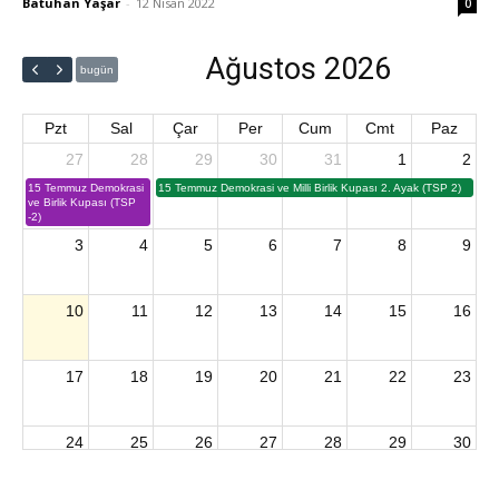
Batuhan Yaşar
-
12 Nisan 2022
0
Ağustos 2026
bugün
Pzt
Sal
Çar
Per
Cum
Cmt
Paz
27
28
29
30
31
1
2
15 Temmuz Demokrasi
15 Temmuz Demokrasi ve Milli Birlik Kupası 2. Ayak (TSP 2)
ve Birlik Kupası (TSP
-2)
3
4
5
6
7
8
9
10
11
12
13
14
15
16
17
18
19
20
21
22
23
24
25
26
27
28
29
30
2026 U15 & U13 Açık Hava Türkiye Şampiyonası