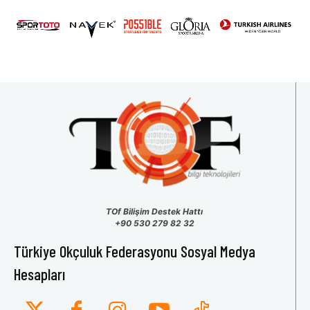
31
1
2
3
4
5
6
TOf Bilişim Destek Hattı
+90 530 279 82 32
Türkiye Okçuluk Federasyonu Sosyal Medya
Hesapları