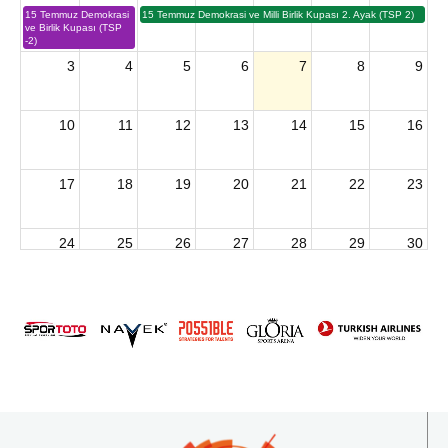
15 Temmuz Demokrasi
15 Temmuz Demokrasi ve Milli Birlik Kupası 2. Ayak (TSP 2)
ve Birlik Kupası (TSP
-2)
3
4
5
6
7
8
9
10
11
12
13
14
15
16
17
18
19
20
21
22
23
24
25
26
27
28
29
30
2026 U15 & U13 Açık Hava Türkiye Şampiyonası
31
1
2
3
4
5
6