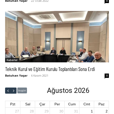
Batuhan Yaşar
-
22 Ocak 2022
0
Haberler
Teknik Kurul ve Eğitim Kurulu Toplantıları Sona Erdi
Batuhan Yaşar
-
6 Kasım 2021
0
Ağustos 2026
bugün
Pzt
Sal
Çar
Per
Cum
Cmt
Paz
27
28
29
30
31
1
2