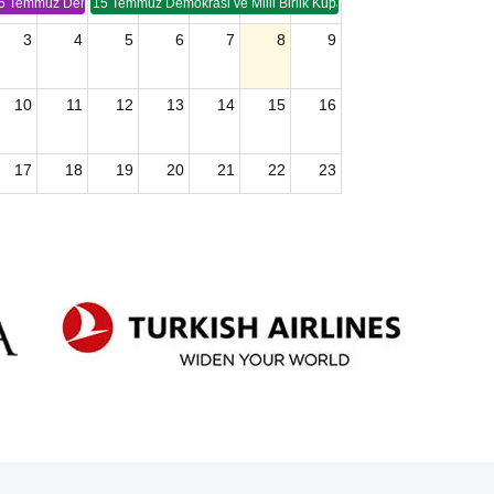
5 Temmuz Demokrasi ve Birlik Kupası (TSP -2)
15 Temmuz Demokrasi ve Milli Birlik Kupası 2. Ayak (TSP 2)
3
4
5
6
7
8
9
10
11
12
13
14
15
16
17
18
19
20
21
22
23
24
25
26
27
28
29
30
2026 U15 & U13 Açık Hava Türkiye Şampiyonası
31
1
2
3
4
5
6