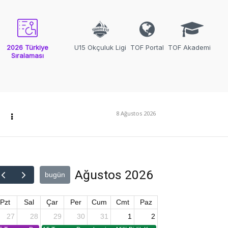
2026 Türkiye
U15 Okçuluk Ligi
TOF Portal
TOF Akademi
Sıralaması
8 Ağustos 2026
Ağustos 2026
bugün
Pzt
Sal
Çar
Per
Cum
Cmt
Paz
27
28
29
30
31
1
2