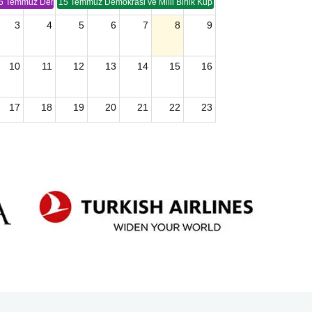
5 Temmuz Demokrasi ve Birlik Kupası (TSP -2)
15 Temmuz Demokrasi ve Milli Birlik Kupası 2. Ayak (TSP 2)
3
4
5
6
7
8
9
10
11
12
13
14
15
16
17
18
19
20
21
22
23
24
25
26
27
28
29
30
2026 U15 & U13 Açık Hava Türkiye Şampiyonası
31
1
2
3
4
5
6