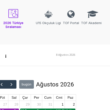
2026 Türkiye
U15 Okçuluk Ligi
TOF Portal
TOF Akademi
Sıralaması
8 Ağustos 2026
Ağustos 2026
bugün
Pzt
Sal
Çar
Per
Cum
Cmt
Paz
27
28
29
30
31
1
2