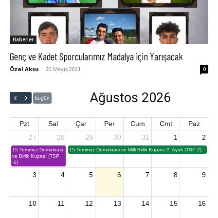
Haberler
Genç ve Kadet Sporcularımız Madalya için Yarışacak
Özal Aksu
-
20 Mayıs 2021
0
Ağustos 2026
bugün
Pzt
Sal
Çar
Per
Cum
Cmt
Paz
27
28
29
30
31
1
2
15 Temmuz Demokrasi
15 Temmuz Demokrasi ve Milli Birlik Kupası 2. Ayak (TSP 2)
ve Birlik Kupası (TSP
-2)
3
4
5
6
7
8
9
10
11
12
13
14
15
16