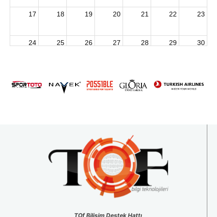
17
18
19
20
21
22
23
24
25
26
27
28
29
30
2026 U15 & U13 Açık Hava Türkiye Şampiyonası
31
1
2
3
4
5
6
TOf Bilişim Destek Hattı