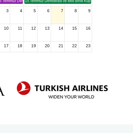
5 Temmuz Demokrasi ve Birlik Kupası (TSP -2)
15 Temmuz Demokrasi ve Milli Birlik Kupası 2. Ayak (TSP 2)
3
4
5
6
7
8
9
10
11
12
13
14
15
16
17
18
19
20
21
22
23
24
25
26
27
28
29
30
2026 U15 & U13 Açık Hava Türkiye Şampiyonası
31
1
2
3
4
5
6