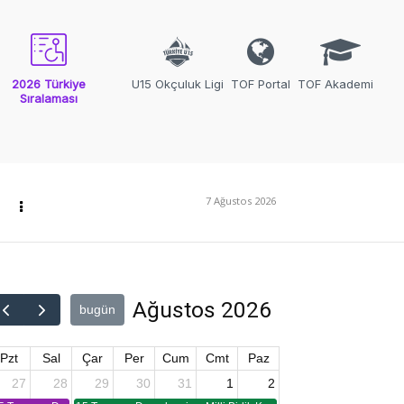
2026 Türkiye
U15 Okçuluk Ligi
TOF Portal
TOF Akademi
Sıralaması
7 Ağustos 2026
Ağustos 2026
bugün
Pzt
Sal
Çar
Per
Cum
Cmt
Paz
27
28
29
30
31
1
2