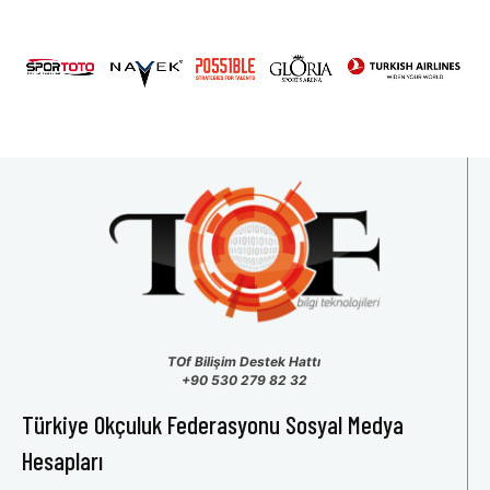
31
1
2
3
4
5
6
TOf Bilişim Destek Hattı
+90 530 279 82 32
Türkiye Okçuluk Federasyonu Sosyal Medya
Hesapları