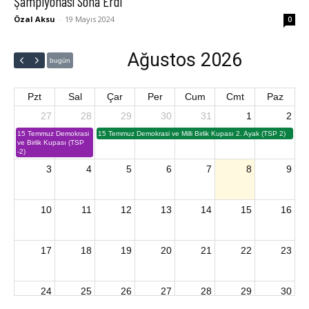
Şampiyonası Sona Erdi
Özal Aksu
-
19 Mayıs 2024
0
Ağustos 2026
bugün
Pzt
Sal
Çar
Per
Cum
Cmt
Paz
27
28
29
30
31
1
2
15 Temmuz Demokrasi
15 Temmuz Demokrasi ve Milli Birlik Kupası 2. Ayak (TSP 2)
ve Birlik Kupası (TSP
-2)
3
4
5
6
7
8
9
10
11
12
13
14
15
16
17
18
19
20
21
22
23
24
25
26
27
28
29
30
2026 U15 & U13 Açık Hava Türkiye Şampiyonası