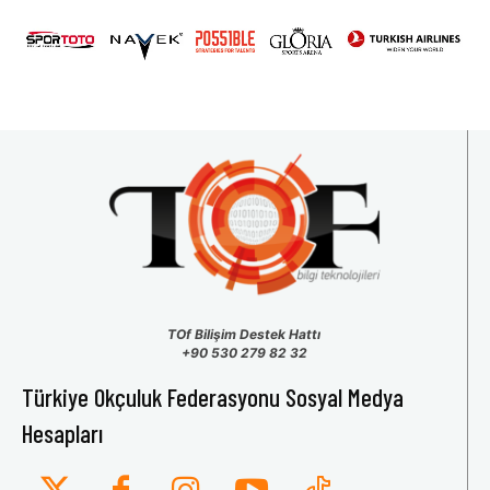
31
1
2
3
4
5
6
TOf Bilişim Destek Hattı
+90 530 279 82 32
Türkiye Okçuluk Federasyonu Sosyal Medya
Hesapları