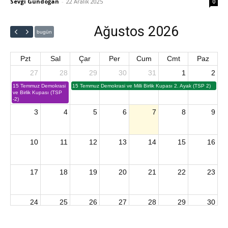
Sevgi Gündoğan
-
22 Aralık 2025
0
Ağustos 2026
bugün
Pzt
Sal
Çar
Per
Cum
Cmt
Paz
27
28
29
30
31
1
2
15 Temmuz Demokrasi
15 Temmuz Demokrasi ve Milli Birlik Kupası 2. Ayak (TSP 2)
ve Birlik Kupası (TSP
-2)
3
4
5
6
7
8
9
10
11
12
13
14
15
16
17
18
19
20
21
22
23
24
25
26
27
28
29
30
2026 U15 & U13 Açık Hava Türkiye Şampiyonası