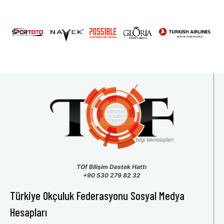
2026 U15 & U13 Açık Hava Türkiye Şampiyonası
31
1
2
3
4
5
6
TOf Bilişim Destek Hattı
+90 530 279 82 32
Türkiye Okçuluk Federasyonu Sosyal Medya
Hesapları