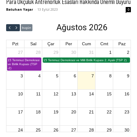
Para Okçuluk Antrenörlük Esasları Hakkında Önemli Duyuru
Batuhan Yaşar
-
13 Eylül 2023
0
Ağustos 2026
bugün
Pzt
Sal
Çar
Per
Cum
Cmt
Paz
27
28
29
30
31
1
2
15 Temmuz Demokrasi
15 Temmuz Demokrasi ve Milli Birlik Kupası 2. Ayak (TSP 2)
ve Birlik Kupası (TSP
-2)
3
4
5
6
7
8
9
10
11
12
13
14
15
16
17
18
19
20
21
22
23
24
25
26
27
28
29
30