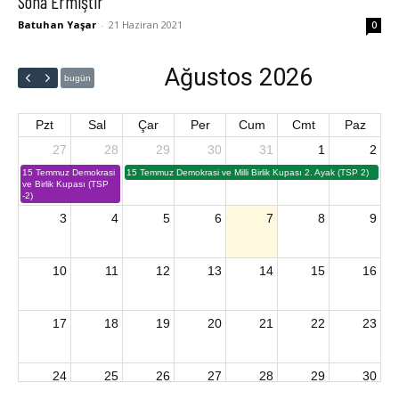
Sona Ermiştir
Batuhan Yaşar
-
21 Haziran 2021
0
Ağustos 2026
bugün
Pzt
Sal
Çar
Per
Cum
Cmt
Paz
27
28
29
30
31
1
2
15 Temmuz Demokrasi
15 Temmuz Demokrasi ve Milli Birlik Kupası 2. Ayak (TSP 2)
ve Birlik Kupası (TSP
-2)
3
4
5
6
7
8
9
10
11
12
13
14
15
16
17
18
19
20
21
22
23
24
25
26
27
28
29
30
2026 U15 & U13 Açık Hava Türkiye Şampiyonası