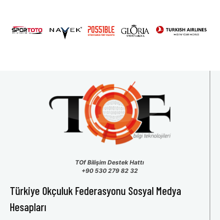
31
1
2
3
4
5
6
TOf Bilişim Destek Hattı
+90 530 279 82 32
Türkiye Okçuluk Federasyonu Sosyal Medya
Hesapları