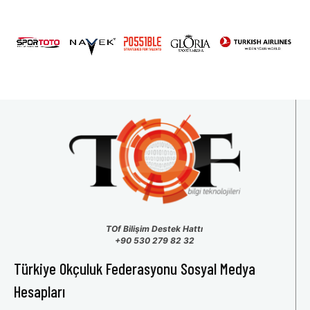
31
1
2
3
4
5
6
TOf Bilişim Destek Hattı
+90 530 279 82 32
Türkiye Okçuluk Federasyonu Sosyal Medya
Hesapları