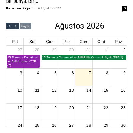
Bir Dünya, Bir...
Batuhan Yaşar
-
16 Ağustos 2022
0
Ağustos 2026
bugün
Pzt
Sal
Çar
Per
Cum
Cmt
Paz
27
28
29
30
31
1
2
15 Temmuz Demokrasi
15 Temmuz Demokrasi ve Milli Birlik Kupası 2. Ayak (TSP 2)
ve Birlik Kupası (TSP
-2)
3
4
5
6
7
8
9
10
11
12
13
14
15
16
17
18
19
20
21
22
23
24
25
26
27
28
29
30
2026 U15 & U13 Açık Hava Türkiye Şampiyonası