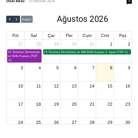
Özal Aksu
-
23 Haziran 2024
0
Ağustos 2026
bugün
Pzt
Sal
Çar
Per
Cum
Cmt
Paz
27
28
29
30
31
1
2
15 Temmuz Demokrasi
15 Temmuz Demokrasi ve Milli Birlik Kupası 2. Ayak (TSP 2)
ve Birlik Kupası (TSP
-2)
3
4
5
6
7
8
9
10
11
12
13
14
15
16
17
18
19
20
21
22
23
24
25
26
27
28
29
30
2026 U15 & U13 Açık Hava Türkiye Şampiyonası