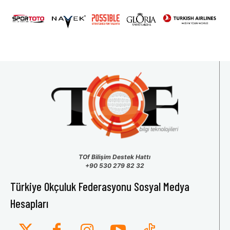
31
1
2
3
4
5
6
TOf Bilişim Destek Hattı
+90 530 279 82 32
Türkiye Okçuluk Federasyonu Sosyal Medya
Hesapları