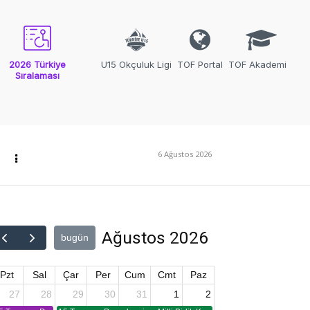
2026 Türkiye
U15 Okçuluk Ligi
TOF Portal
TOF Akademi
Sıralaması
6 Ağustos 2026
Ağustos 2026
bugün
Pzt
Sal
Çar
Per
Cum
Cmt
Paz
27
28
29
30
31
1
2