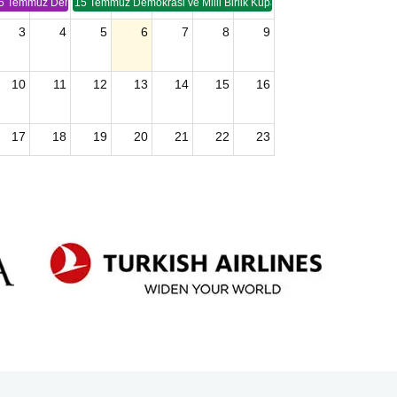
5 Temmuz Demokrasi ve Birlik Kupası (TSP -2)
15 Temmuz Demokrasi ve Milli Birlik Kupası 2. Ayak (TSP 2)
3
4
5
6
7
8
9
10
11
12
13
14
15
16
17
18
19
20
21
22
23
24
25
26
27
28
29
30
2026 U15 & U13 Açık Hava Türkiye Şampiyonası
31
1
2
3
4
5
6