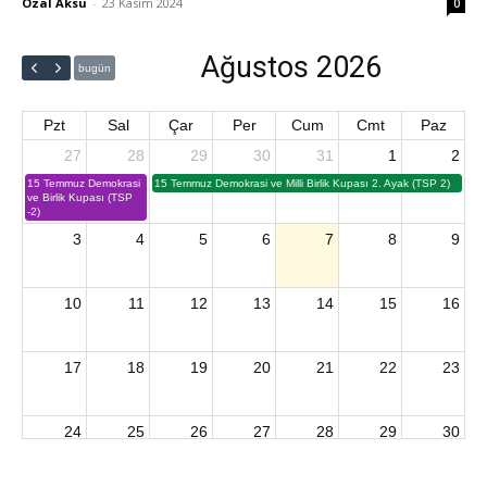
Özal Aksu
-
23 Kasım 2024
0
Ağustos 2026
bugün
Pzt
Sal
Çar
Per
Cum
Cmt
Paz
27
28
29
30
31
1
2
15 Temmuz Demokrasi
15 Temmuz Demokrasi ve Milli Birlik Kupası 2. Ayak (TSP 2)
ve Birlik Kupası (TSP
-2)
3
4
5
6
7
8
9
10
11
12
13
14
15
16
17
18
19
20
21
22
23
24
25
26
27
28
29
30
2026 U15 & U13 Açık Hava Türkiye Şampiyonası