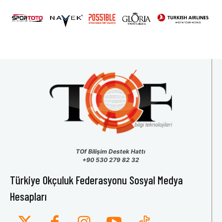
31
1
2
3
4
5
6
TOf Bilişim Destek Hattı
+90 530 279 82 32
Türkiye Okçuluk Federasyonu Sosyal Medya
Hesapları