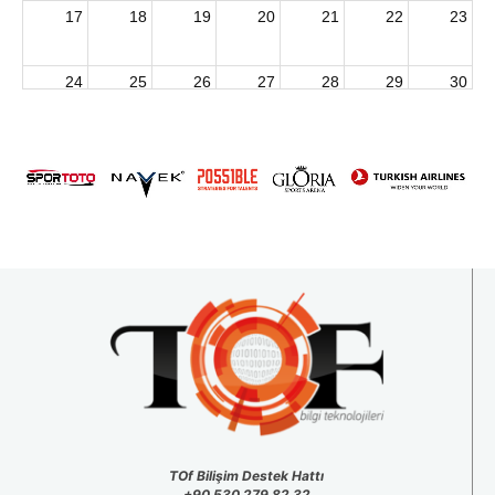
17
18
19
20
21
22
23
24
25
26
27
28
29
30
2026 U15 & U13 Açık Hava Türkiye Şampiyonası
31
1
2
3
4
5
6
TOf Bilişim Destek Hattı
+90 530 279 82 32