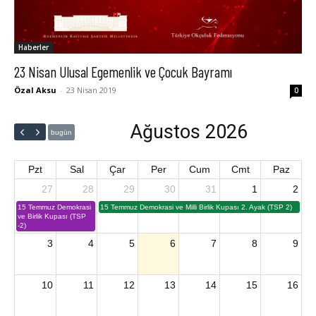
Haberler
23 Nisan Ulusal Egemenlik ve Çocuk Bayramı
Özal Aksu
-
23 Nisan 2019
0
Ağustos 2026
bugün
Pzt
Sal
Çar
Per
Cum
Cmt
Paz
27
28
29
30
31
1
2
15 Temmuz Demokrasi
15 Temmuz Demokrasi ve Milli Birlik Kupası 2. Ayak (TSP 2)
ve Birlik Kupası (TSP
-2)
3
4
5
6
7
8
9
10
11
12
13
14
15
16