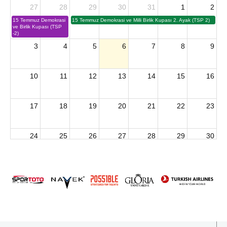
27
28
29
30
31
1
2
15 Temmuz Demokrasi
15 Temmuz Demokrasi ve Milli Birlik Kupası 2. Ayak (TSP 2)
ve Birlik Kupası (TSP
-2)
3
4
5
6
7
8
9
10
11
12
13
14
15
16
17
18
19
20
21
22
23
24
25
26
27
28
29
30
2026 U15 & U13 Açık Hava Türkiye Şampiyonası
31
1
2
3
4
5
6