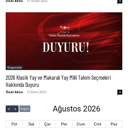
Özal Aksu
-
31 Aralık 2025
0
Duyurular
2026 Klasik Yay ve Makaralı Yay Milli Takım Seçmeleri
Hakkında Duyuru
Özal Aksu
-
13 Ekim 2025
0
Ağustos 2026
bugün
Pzt
Sal
Çar
Per
Cum
Cmt
Paz