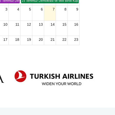
5 Temmuz Demokrasi ve Birlik Kupası (TSP -2)
15 Temmuz Demokrasi ve Milli Birlik Kupası 2. Ayak (TSP 2)
3
4
5
6
7
8
9
10
11
12
13
14
15
16
17
18
19
20
21
22
23
24
25
26
27
28
29
30
2026 U15 & U13 Açık Hava Türkiye Şampiyonası
31
1
2
3
4
5
6