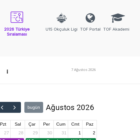
2026 Türkiye
U15 Okçuluk Ligi
TOF Portal
TOF Akademi
Sıralaması
7 Ağustos 2026
Ağustos 2026
bugün
Pzt
Sal
Çar
Per
Cum
Cmt
Paz
27
28
29
30
31
1
2