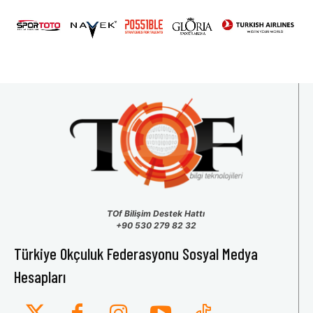
31
1
2
3
4
5
6
TOf Bilişim Destek Hattı
+90 530 279 82 32
Türkiye Okçuluk Federasyonu Sosyal Medya
Hesapları