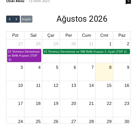
Özal Aksu
-
13 Ekim 2025
0
Ağustos 2026
bugün
Pzt
Sal
Çar
Per
Cum
Cmt
Paz
27
28
29
30
31
1
2
15 Temmuz Demokrasi
15 Temmuz Demokrasi ve Milli Birlik Kupası 2. Ayak (TSP 2)
ve Birlik Kupası (TSP
-2)
3
4
5
6
7
8
9
10
11
12
13
14
15
16
17
18
19
20
21
22
23
24
25
26
27
28
29
30
2026 U15 & U13 Açık Hava Türkiye Şampiyonası