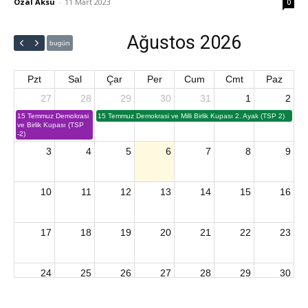
Özal Aksu
-
11 Mart 2023
0
Ağustos 2026
bugün
Pzt
Sal
Çar
Per
Cum
Cmt
Paz
27
28
29
30
31
1
2
15 Temmuz Demokrasi
15 Temmuz Demokrasi ve Milli Birlik Kupası 2. Ayak (TSP 2)
ve Birlik Kupası (TSP
-2)
3
4
5
6
7
8
9
10
11
12
13
14
15
16
17
18
19
20
21
22
23
24
25
26
27
28
29
30
2026 U15 & U13 Açık Hava Türkiye Şampiyonası