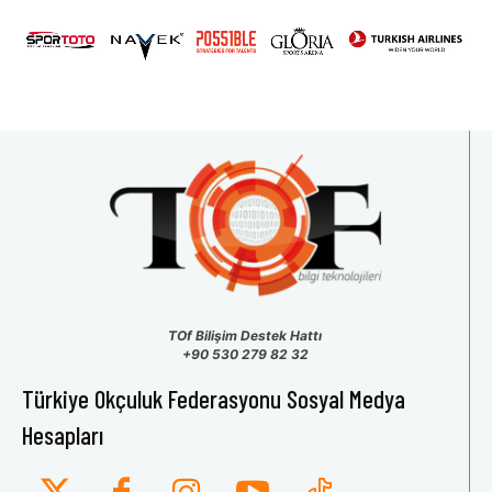
31
1
2
3
4
5
6
TOf Bilişim Destek Hattı
+90 530 279 82 32
Türkiye Okçuluk Federasyonu Sosyal Medya
Hesapları