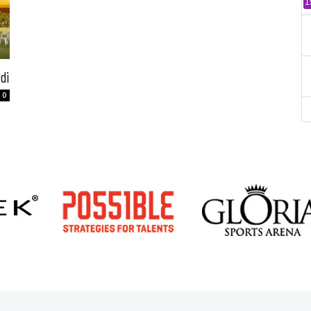
1
di
0