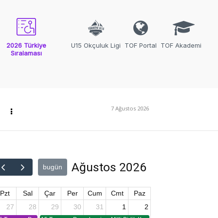
2026 Türkiye
U15 Okçuluk Ligi
TOF Portal
TOF Akademi
Sıralaması
7 Ağustos 2026
Ağustos 2026
bugün
Pzt
Sal
Çar
Per
Cum
Cmt
Paz
27
28
29
30
31
1
2