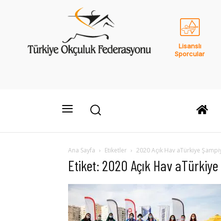
Lisanslı
Sporcular
Ana Sayfa
Etiketler
2020 Açık Hav aTürkiye Şampi
Etiket: 2020 Açık Hav aTürkiy