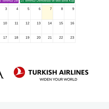
5 Temmuz Demokrasi ve Birlik Kupası (TSP -2)
15 Temmuz Demokrasi ve Milli Birlik Kupası 2. Ayak (TSP 2)
3
4
5
6
7
8
9
10
11
12
13
14
15
16
17
18
19
20
21
22
23
24
25
26
27
28
29
30
2026 U15 & U13 Açık Hava Türkiye Şampiyonası
31
1
2
3
4
5
6