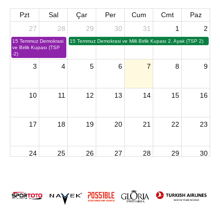
Pzt
Sal
Çar
Per
Cum
Cmt
Paz
27
28
29
30
31
1
2
15 Temmuz Demokrasi
15 Temmuz Demokrasi ve Milli Birlik Kupası 2. Ayak (TSP 2)
ve Birlik Kupası (TSP
-2)
3
4
5
6
7
8
9
10
11
12
13
14
15
16
17
18
19
20
21
22
23
24
25
26
27
28
29
30
2026 U15 & U13 Açık Hava Türkiye Şampiyonası
31
1
2
3
4
5
6