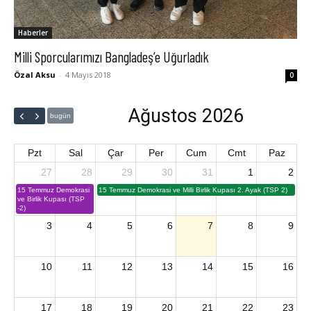
Haberler
Milli Sporcularımızı Bangladeş’e Uğurladık
Özal Aksu
-
4 Mayıs 2018
0
Ağustos 2026
bugün
Pzt
Sal
Çar
Per
Cum
Cmt
Paz
27
28
29
30
31
1
2
15 Temmuz Demokrasi
15 Temmuz Demokrasi ve Milli Birlik Kupası 2. Ayak (TSP 2)
ve Birlik Kupası (TSP
-2)
3
4
5
6
7
8
9
10
11
12
13
14
15
16
17
18
19
20
21
22
23