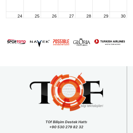
24
25
26
27
28
29
30
2026 U15 & U13 Açık Hava Türkiye Şampiyonası
31
1
2
3
4
5
6
TOf Bilişim Destek Hattı
+90 530 279 82 32