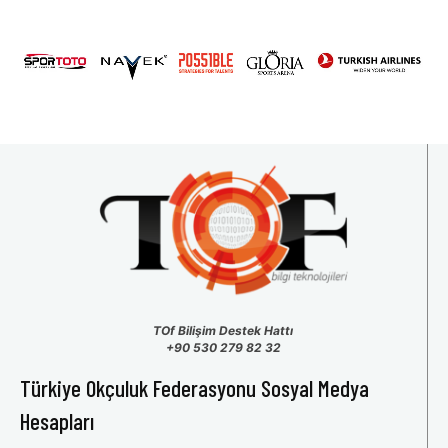
31
1
2
3
4
5
6
TOf Bilişim Destek Hattı
+90 530 279 82 32
Türkiye Okçuluk Federasyonu Sosyal Medya
Hesapları