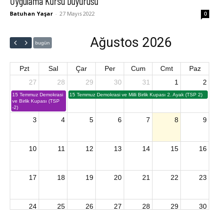
Uygulama Kursu Duyurusu
Batuhan Yaşar
-
27 Mayıs 2022
0
Ağustos 2026
bugün
Pzt
Sal
Çar
Per
Cum
Cmt
Paz
27
28
29
30
31
1
2
15 Temmuz Demokrasi
15 Temmuz Demokrasi ve Milli Birlik Kupası 2. Ayak (TSP 2)
ve Birlik Kupası (TSP
-2)
3
4
5
6
7
8
9
10
11
12
13
14
15
16
17
18
19
20
21
22
23
24
25
26
27
28
29
30
2026 U15 & U13 Açık Hava Türkiye Şampiyonası