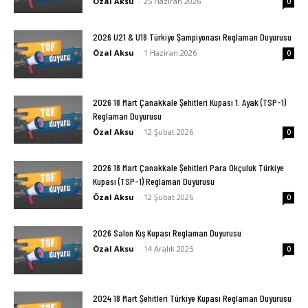
Özal Aksu
-
25 Haziran 2026
0
2026 U21 & U18 Türkiye Şampiyonası Reglaman Duyurusu
Özal Aksu
-
1 Haziran 2026
0
2026 18 Mart Çanakkale Şehitleri Kupası 1. Ayak (TSP-1)
Reglaman Duyurusu
Özal Aksu
-
12 Şubat 2026
0
2026 18 Mart Çanakkale Şehitleri Para Okçuluk Türkiye
Kupası (TSP-1) Reglaman Duyurusu
Özal Aksu
-
12 Şubat 2026
0
2026 Salon Kış Kupası Reglaman Duyurusu
Özal Aksu
-
14 Aralık 2025
0
2024 18 Mart Şehitleri Türkiye Kupası Reglaman Duyurusu