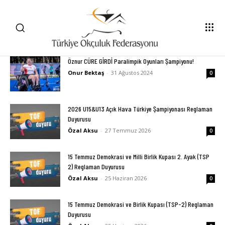
Öznur CÜRE GİRDİ Paralimpik Oyunları Şampiyonu!
Onur Bektaş
-
31 Ağustos 2024
0
2026 U15&U13 Açık Hava Türkiye Şampiyonası Reglaman
Duyurusu
Özal Aksu
-
27 Temmuz 2026
0
15 Temmuz Demokrasi ve Milli Birlik Kupası 2. Ayak (TSP
2) Reglaman Duyurusu
Özal Aksu
-
25 Haziran 2026
0
15 Temmuz Demokrasi ve Birlik Kupası (TSP-2) Reglaman
Duyurusu