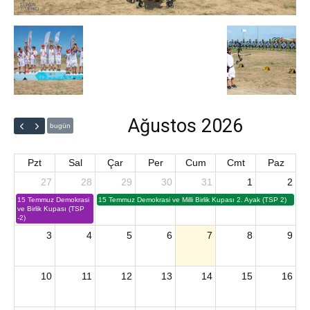
Ağustos 2026
bugün
Pzt
Sal
Çar
Per
Cum
Cmt
Paz
27
28
29
30
31
1
2
15 Temmuz Demokrasi
15 Temmuz Demokrasi ve Milli Birlik Kupası 2. Ayak (TSP 2)
ve Birlik Kupası (TSP
-2)
3
4
5
6
7
8
9
10
11
12
13
14
15
16