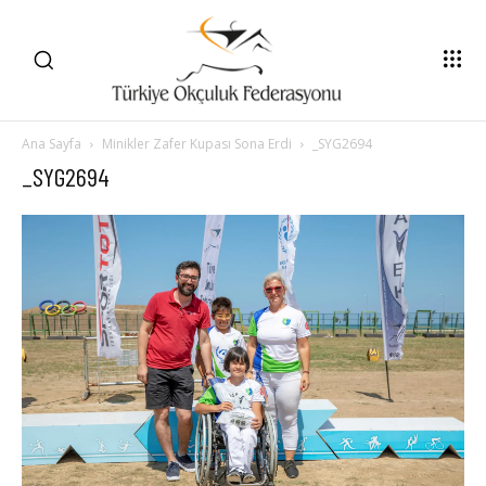
Ana Sayfa
Minikler Zafer Kupası Sona Erdi
_SYG2694
_SYG2694