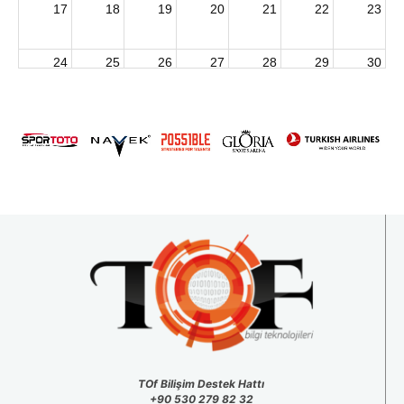
17
18
19
20
21
22
23
24
25
26
27
28
29
30
2026 U15 & U13 Açık Hava Türkiye Şampiyonası
31
1
2
3
4
5
6
TOf Bilişim Destek Hattı
+90 530 279 82 32