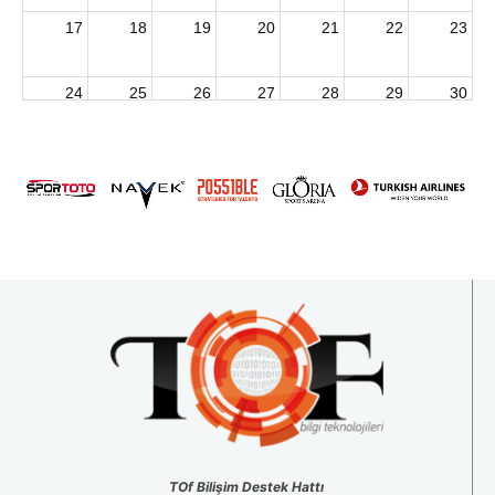
17
18
19
20
21
22
23
24
25
26
27
28
29
30
2026 U15 & U13 Açık Hava Türkiye Şampiyonası
31
1
2
3
4
5
6
TOf Bilişim Destek Hattı