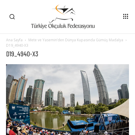
Ana Sayfa
Mete ve Yasemin’den Dünya Kupasında Gümüş Madalya
D19_4940-X3
D19_4940-X3