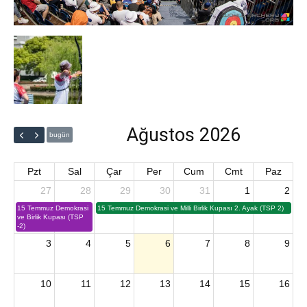
Ağustos 2026
bugün
Pzt
Sal
Çar
Per
Cum
Cmt
Paz
27
28
29
30
31
1
2
15 Temmuz Demokrasi
15 Temmuz Demokrasi ve Milli Birlik Kupası 2. Ayak (TSP 2)
ve Birlik Kupası (TSP
-2)
3
4
5
6
7
8
9
10
11
12
13
14
15
16