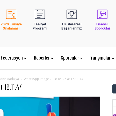
2026 Türkiye
Faaliyet
Uluslararası
Lisanslı
Sıralaması
Programı
Başarılarımız
Sporcular
Federasyon
Haberler
Sporcular
Yarışmalar
ronz Madalya
WhatsApp Image 2018-05-26 at 16.11.44
 16.11.44