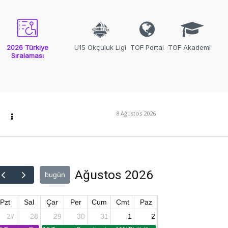
2026 Türkiye
U15 Okçuluk Ligi
TOF Portal
TOF Akademi
Sıralaması
8 Ağustos 2026
Ağustos 2026
bugün
Pzt
Sal
Çar
Per
Cum
Cmt
Paz
27
28
29
30
31
1
2