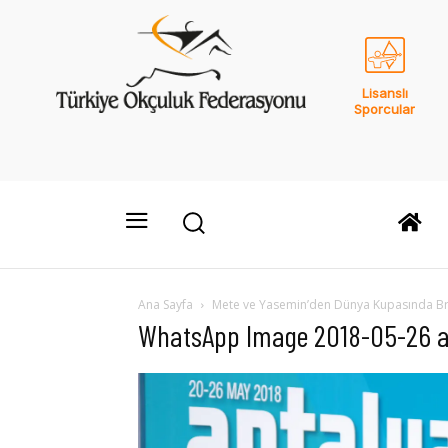
Lisanslı
Sporcular
Ana Sayfa
Mete ve Yasemin’den Dünya Kupasında B
WhatsApp Image 2018-05-26 at