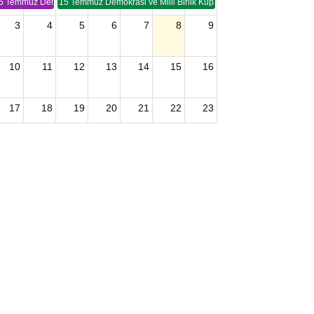
5 Temmuz Demokrasi ve Birlik Kupası (TSP -2)
15 Temmuz Demokrasi ve Milli Birlik Kupası 2. Ayak (TSP 2)
3
4
5
6
7
8
9
10
11
12
13
14
15
16
17
18
19
20
21
22
23
24
25
26
27
28
29
30
2026 U15 & U13 Açık Hava Türkiye Şampiyonası
31
1
2
3
4
5
6